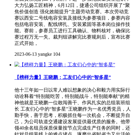
大力弘扬工匠精神，6月12日，捷通公司组织开展了“聚
焦价值创造 强化效能提升”主题劳动竞赛。本次劳动竞
赛以西安二号线电容安装及接线为参赛项目，参赛内容
包括电容安装、配线绑扎、安装紧固等基本岗位操作技
能。赛前，参赛员工进行工具确认、物料核对，确保比
赛过程万无一失。裁判组讲解完比赛规则后，宣布比赛
正式开始，
2023-06-13
yangke
104
【榜样力量】王晓鹏：工友们心中的“智多星”
他十三年如一日以常人难以想象的决心和毅力用实际行
动诠释着“特别能吃苦，特别能战斗，特别能奉献”的精
神他就是王晓鹏一位敢闯善干、作风扎实的总组装班组
长 工友们心中的“智多星”王晓鹏作为一名优秀党员，人
勤手快，善于思考，积极抓住每一次机会，不断提升自
己，为公司轨道交通建设发展提供最优质的服务。他带
领40余名组员保质保量按节点完成生产任务的同时，还
针对总组装线上的难点堵点，琢磨出省时省力又出活的