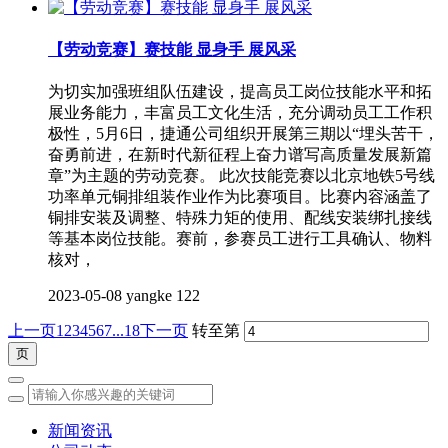
【劳动竞赛】赛技能 显身手 展风采
为切实加强班组队伍建设，提高员工岗位技能水平和拓
展业务能力，丰富员工文化生活，充分调动员工工作积
极性，5月6日，捷通公司组织开展第三期以“埋头苦干，
奋勇前进，在新时代新征程上奋力谱写高质量发展新篇
章”为主题的劳动竞赛。 此次技能竞赛以北京地铁5号线
功率单元铜排组装作业作为比赛项目。比赛内容涵盖了
铜排安装及调整、特殊力矩的使用、配线安装绑扎接线
等基本岗位技能。赛前，参赛员工进行工具确认、物料
核对，
2023-05-08
yangke
122
上一页
1
2
3
4
5
6
7
...18
下一页
转至第
新闻资讯