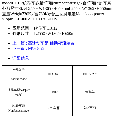
modelCRH2统型车数量/车厢Number/carriage2台/车厢2台/车厢
外形尺寸SizeL2550×W1365×H650mmL2550×W1365×H650mm
重量Weight730Kg/台730Kg/台主回路电源Main loop power
supply1AC400V 50Hz1AC400V
应用范围：
统型车CRH2
外形尺寸：
L2550×W1365×H650mm
上一篇
: 高速动车组 辅助变流装置
下一篇
: 网络装置
详细信息
产品型号
HUA502-1
EUB502-2
Product model
适配车型Adapter
统型车
CRH2
model
数量/车厢
2
台/车厢
2
台/车厢
Number/carriage