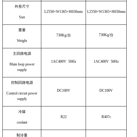
外形尺寸
L2550
×W1365×H650mm
L2550
×W1365×H650mm
Size
重量
730Kg/
台
730Kg/
台
Weight
主回路电源
1AC400V 50Hz
1AC400V 50Hz
Main loop power
supply
控制回路电源
DC100V
DC100V
Control circuit power
supply
冷媒
R22
R407c
coolant
制冷量