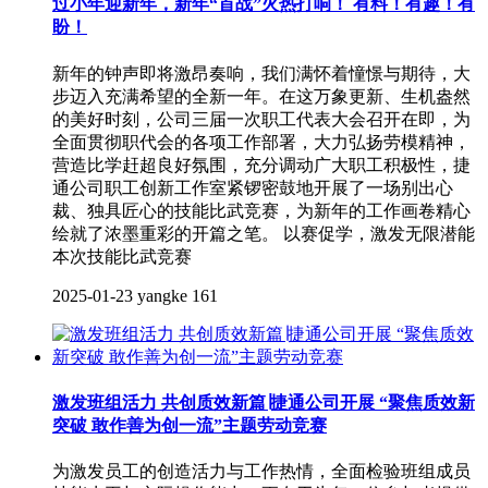
过小年迎新年，新年“首战”火热打响！ 有料！有趣！有
盼！
新年的钟声即将激昂奏响，我们满怀着憧憬与期待，大
步迈入充满希望的全新一年。在这万象更新、生机盎然
的美好时刻，公司三届一次职工代表大会召开在即，为
全面贯彻职代会的各项工作部署，大力弘扬劳模精神，
营造比学赶超良好氛围，充分调动广大职工积极性，捷
通公司职工创新工作室紧锣密鼓地开展了一场别出心
裁、独具匠心的技能比武竞赛，为新年的工作画卷精心
绘就了浓墨重彩的开篇之笔。 以赛促学，激发无限潜能
本次技能比武竞赛
2025-01-23
yangke
161
激发班组活力 共创质效新篇∣捷通公司开展 “聚焦质效新
突破 敢作善为创一流”主题劳动竞赛
为激发员工的创造活力与工作热情，全面检验班组成员