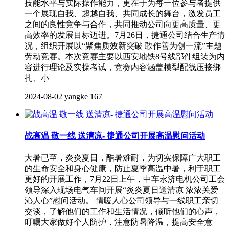
技能水平与实际操作能力，更在于为每一位参与者提供
一个展现自我、超越自我、共同成长的舞台，激发员工
之间的良性竞争与合作，共同推动公司向更高质量、更
高效率的发展目标迈进。7月26日，捷通公司结合生产情
况，组织开展以“聚焦质效新突破 敢作善为创一流”主题
劳动竞赛。本次竞赛主要以西安地铁8号线部件组装为内
容进行理论及实操考试，竞赛内容涵盖模型配线压接绑
扎、小
2024-08-02
yangke
167
战高温 敬一线 送清凉- 捷通公司开展高温慰问活动
大暑已至，炎炎夏日，酷暑难耐，为切实保障广大职工
的生命安全和身心健康，防止夏季高温中暑，利于职工
更好的开展工作，7月22日上午，中车永济电机公司工会
领导深入现场电气车间开展“炎炎夏日送清凉 浓浓关爱
沁人心”慰问活动。 情暖人心公司领导与一线职工亲切
交谈，了解他们的工作和生活情况，倾听他们的心声，
叮嘱大家做好个人防护，注意防暑降温，提高安全意