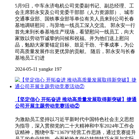
5月9日，中车永济电机公司党委副书记、副总经理、工
会主席郭永安及公司党委干部部（人力资源部）、城市
交通事业部、国铁事业部等单位有关人员来到公司长春
基地调研慰问，与异地一线员工深入交流。 郭永安一行
首先来到长春基地生产现场，看望慰问一线员工，向大
家致以劳动节诚挚的问候和祝福。并为他们送上慰问
品，勉励大家要锚定目标、鼓足干劲、干事成事，为公
司高质量发展作出更优异的贡献。 随后，郭永安与长春
基地员工们进
2024-05-11
yangke
197
【坚定信心 开拓奋进 推动高质量发展取得新突破】捷通
公司开展主题劳动竞赛活动②
为激励员工坚持以习近平新时代中国特色社会主义思想
为指导，深入贯彻党的二十大精神和中车2024年工作会
议精神，围绕中车“13679”经营工作思路，通过竞赛提升
员工的专业技能，全面检验各岗位技能技巧水平与实际