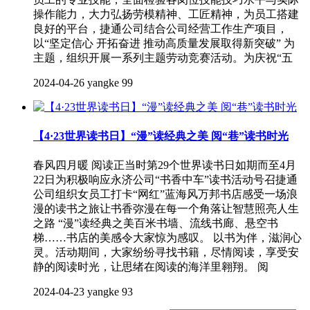
操作能力，大力弘扬劳模精神、工匠精神，为员工搭建
良好的平台，捷通公司结合公司经营工作生产项目，
以“坚定信心 开拓奋进 推动高质量发展取得新突破” 为
主题，组织开展一系列主题劳动竞赛活动。为庆祝“五
2024-04-26
yangke
99
【4·23世界读书日】“漫”读经典之美 阅“巷”读书时光
春风四月暖 阅读正当时第29个世界读书日如期而至4月
22日为积极响应永济公司“书香中车”读书活动号召捷通
公司组织女员工打卡“网红”蓝海风万邦书店感受一场浪
漫的读书之旅让书香弥漫在每一个角落让智慧照亮人生
之路 “漫”读经典之美百米书墙、流线书廊、悬空书
梯……书店的美感令大家惊为感叹。 以书为伴，滋润心
灵。活动期间，大家纷纷寻找书籍，尽情阅读，享受安
静的阅读时光，让思绪在阅读的海洋里翱翔。 阅
2024-04-23
yangke
93